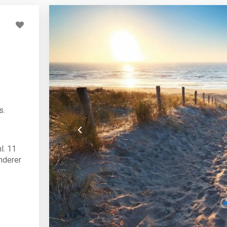
s.
l. 11
nderer